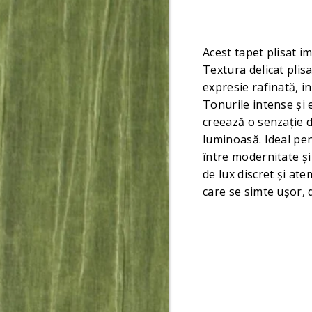
Acest tapet plisat i
Textura delicat plisa
expresie rafinată, in
Tonurile intense și 
creează o senzație d
luminoasă. Ideal pen
între modernitate ș
de lux discret și at
care se simte ușor, 