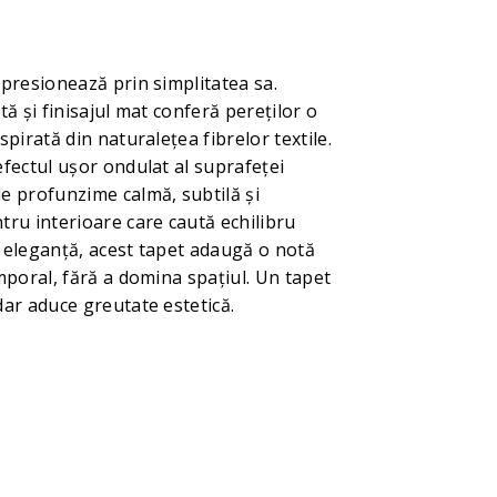
mpresionează prin simplitatea sa.
tă și finisajul mat conferă pereților o
spirată din naturalețea fibrelor textile.
efectul ușor ondulat al suprafeței
e profunzime calmă, subtilă și
tru interioare care caută echilibru
i eleganță, acest tapet adaugă o notă
emporal, fără a domina spațiul. Un tapet
dar aduce greutate estetică.