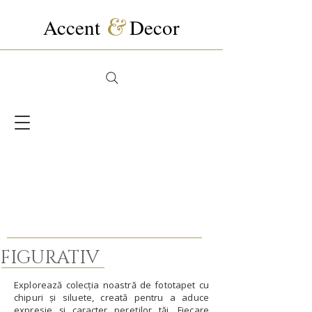
Accent
&
Decor
FIGURATIV
Explorează colecția noastră de fototapet cu
chipuri și siluete, creată pentru a aduce
expresie și caracter pereților tăi. Fiecare