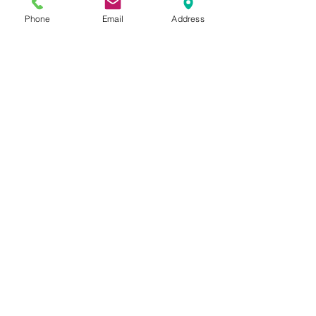
Castanga
Phone
Email
Address
Onna Olive