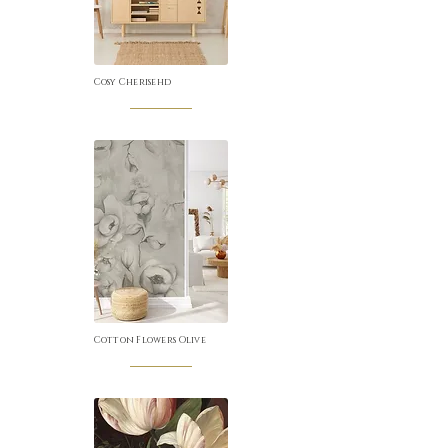
Cosy Cherisehd
Cotton Flowers Olive