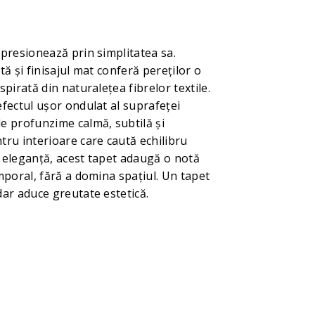
mpresionează prin simplitatea sa.
tă și finisajul mat conferă pereților o
spirată din naturalețea fibrelor textile.
efectul ușor ondulat al suprafeței
e profunzime calmă, subtilă și
tru interioare care caută echilibru
i eleganță, acest tapet adaugă o notă
emporal, fără a domina spațiul. Un tapet
dar aduce greutate estetică.