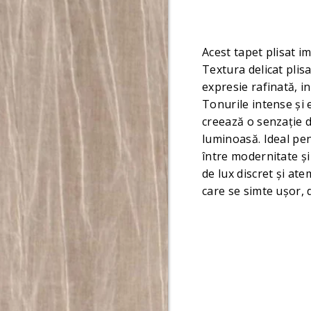
Acest tapet plisat i
Textura delicat plisa
expresie rafinată, in
Tonurile intense și 
creează o senzație d
luminoasă. Ideal pen
între modernitate ș
de lux discret și at
care se simte ușor, 