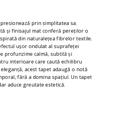
mpresionează prin simplitatea sa.
tă și finisajul mat conferă pereților o
spirată din naturalețea fibrelor textile.
efectul ușor ondulat al suprafeței
e profunzime calmă, subtilă și
tru interioare care caută echilibru
i eleganță, acest tapet adaugă o notă
emporal, fără a domina spațiul. Un tapet
dar aduce greutate estetică.