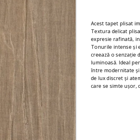
Acest tapet plisat i
Textura delicat plisa
expresie rafinată, in
Tonurile intense și 
creează o senzație d
luminoasă. Ideal pen
între modernitate ș
de lux discret și at
care se simte ușor, 