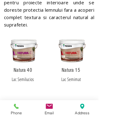
pentru proiecte interioare unde se
doreste protectia lemnului fara a acoperi
complet textura si caracterul natural al
suprafetei.
Natura 40
Natura 15
Lac Semilucios
Lac Semimat
FUTURA® AQUA PAINTS – EXCEPTIONAL
Phone
Email
Address
PERFORMANCE
VOPSEA PE BAZA DE APA PENTRU LEMN , METAL ,
MDF , PROFILE DECORATIVE