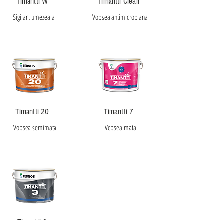
Timantti W
Timantti Clean
Sigilant umezeala
Vopsea antimicrobiana
Timantti 20
Timantti 7
Vopsea semimata
Vopsea mata