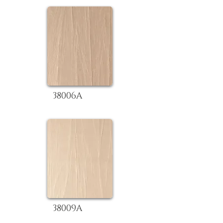
38006A
38009A