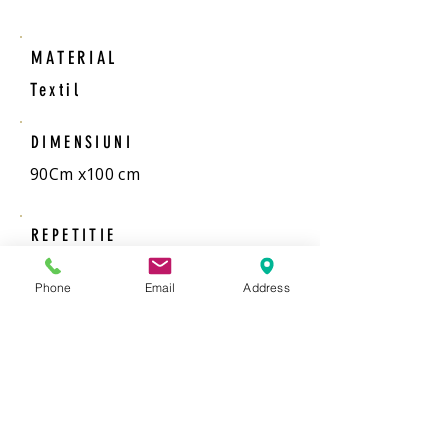
MATERIAL
Textil
DIMENSIUNI
90Cm x100 cm
REPETITIE
0 cm
Phone
Email
Address
MONTAJ
Adezivul se pune pe perete
VANZARE