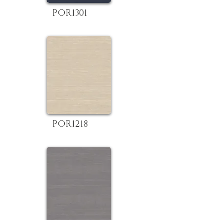
POR1301
POR1218