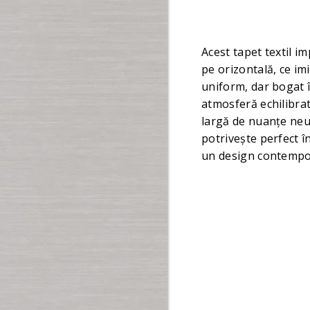
Acest tapet textil i
pe orizontală, ce imi
uniform, dar bogat î
atmosferă echilibrat
largă de nuanțe neut
potrivește perfect î
un design contempor