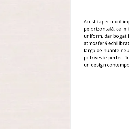
Acest tapet textil i
pe orizontală, ce imi
uniform, dar bogat î
atmosferă echilibrat
largă de nuanțe neut
potrivește perfect î
un design contempor