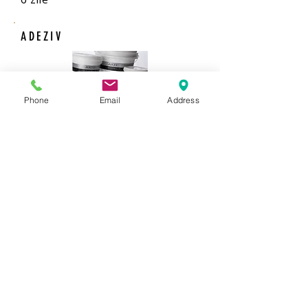
ADEZIV
Phone
Email
Address
Adeziv gata preparat
1 galeata de 5 kg acopera 25 de
mp.
COMANDA
Comanda 
Nume