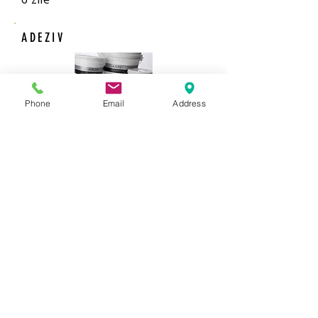
ADEZIV
Phone
Email
Address
Adeziv gata preparat
1 galeata de 5 kg acopera 25 de
mp.
COMANDA
Comanda 
Nume