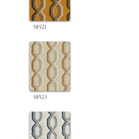
58521
58523