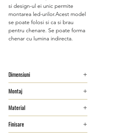
si design-ul ei unic permite
montarea led-urilor.Acest model
se poate folosi si ca si brau
pentru chenare. Se poate forma
chenar cu lumina indirecta.
Dimensiuni
Inaltime: 9 cm
Montaj
Adancime: 6,8 cm
Lungime: 2 metri
Material
Suprafata pentru instalare trebuie sa fie
neteda, absorbanta,fara crapaturi si fara
Finisare
umezeala. Se recomanda aplicarea unei
Poliuretan - poliuretan de calitate