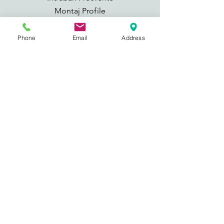
Montaj Profile
Montaj Tapet
Adezivi si Suport de taiat
Phone
Email
Address
GDPR
Showroom
Tipografiei nr. 18, Cluj Napoca
(zona Central ,Turnul
Pompierilor)
Pe baza de
programare
Telefon:
0724742737