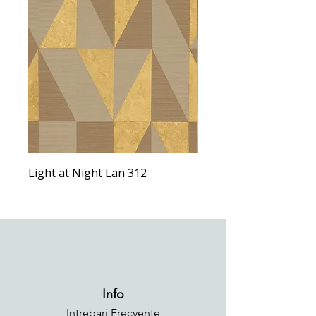
Light at Night Lan 312
Light at Night Lan 292
Info
Intrebari Frecvente