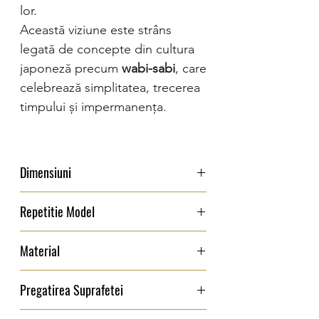
lor.
Această viziune este strâns
legată de concepte din cultura
japoneză precum
wabi-sabi
, care
celebrează simplitatea, trecerea
timpului și impermanența.
Dimensiuni
Latime: 2,73 m / 3 m inaltime
Repetitie Model
0 cm
Material
Material : Foita Aurie si Furnir
Pregatirea Suprafetei
Suprafata pentru instalare trebuie sa fie