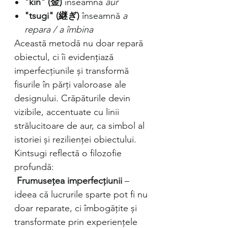
"kin" (金)
înseamnă
aur
"tsugi" (継ぎ)
înseamnă
a
repara / a îmbina
Această metodă nu doar repară
obiectul, ci îi evidențiază
imperfecțiunile și transformă
fisurile în părți valoroase ale
designului. Crăpăturile devin
vizibile, accentuate cu linii
strălucitoare de aur, ca simbol al
istoriei și rezilienței obiectului.
Kintsugi reflectă o filozofie
profundă:
Frumusețea imperfecțiunii
–
ideea că lucrurile sparte pot fi nu
doar reparate, ci îmbogățite și
transformate prin experiențele