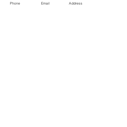
Phone
Email
Address
Silora A
Chit tamplarie
Info
Intrebari Frecvente