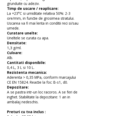
grunduite cu adeziv.
Timp de uscare / reaplicare:
La +23°C si umiditate relativa 50%: 2-3
ore/mm, in functie de grosimea stratului.
Uscarea va fi mai lenta in conditii reci si/sau
umede.
Curatare unelte:
Uneltele se curata cu apa.
Densitate:
1,3 g/ml.
Culoare:
Alb.
Cantitati disponibile:
0,4 L, 3 L si 10 L.
Rezistenta mecanica:
Aderenta > 0,35 MPa, conform marcajului
CE EN 15824. Reactie la foc: B-s1, d0.
Depozitare:
A se pastra intr-un loc racoros. A se feri de
inghet. Stabilitate la depozitare: 1 an in
ambalaj nedeschis.
Preturi cu tva inclus :