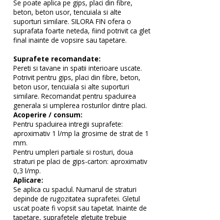
Se poate aplica pe gips, placi din fibre,
beton, beton usor, tencuiala si alte
suporturi similare. SILORA FIN ofera o
suprafata foarte neteda, fiind potrivit ca glet
final inainte de vopsire sau tapetare.
Suprafete recomandate:
Pereti si tavane in spatii interioare uscate.
Potrivit pentru gips, placi din fibre, beton,
beton usor, tencuiala si alte suporturi
similare. Recomandat pentru spacluirea
generala si umplerea rosturilor dintre placi.
Acoperire / consum:
Pentru spacluirea intregii suprafete:
aproximativ 1 l/mp la grosime de strat de 1
mm.
Pentru umpleri partiale si rosturi, doua
straturi pe placi de gips-carton: aproximativ
0,3 l/mp.
Aplicare:
Se aplica cu spaclul. Numarul de straturi
depinde de rugozitatea suprafetei. Gletul
uscat poate fi vopsit sau tapetat. Inainte de
tapetare, suprafetele gletuite trebuie