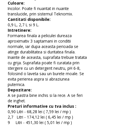
Culoare:
Incolor. Poate fi nuantat in nuante
translucide, prin sistemul Teknomix.
Cantitati disponibile:
0,9 L, 2,7 L si 9 L.
Intretinere:
Formarea finala a peliculei dureaza
aproximativ 3 saptamani in conditii
normale, iar dupa aceasta perioada se
atinge durabilitatea si duritatea finala.
Inainte de aceasta, suprafata trebuie tratata
cu grija. Suprafata poate fi curatata prin
stergere cu un detergent neutru, pH 6-8,
folosind o laveta sau un burete moale. Se
evita perierea aspra si abraziunea
puternica.
Depozitare:
A se pastra bine inchis si la rece. A se feri
de inghet.
Preturi informative cu tva inclus :
0,90 Litri - 68,28 lei ( 7,59 lei / mp )
2,7 Litri - 174,12 lei ( 6,45 lei / mp )
9 Litri - 451,30 lei ( 5,01 lei / mp )