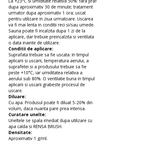
La +23°C si umiditate relativa 50%: fara praf
dupa aproximativ 30 de minute; tratament
urmator dupa aproximativ 1 ora; uscat
pentru utilizare in ziua urmatoare. Uscarea
va fi mai lenta in conditii reci si/sau umede.
Sauna poate fi incalzita dupa 1 zi de la
aplicare, dar trebuie preincalzita si ventilata
o data inainte de utilizare.
Conditii de aplicare:
Suprafata trebuie sa fie uscata. In timpul
aplicarii si uscarii, temperatura aerului, a
suprafetei si a produsului trebuie sa fie
peste +10°C, iar umiditatea relativa a
aerului sub 80%. O ventilatie buna in timpul
aplicarii si uscarii grabeste procesul de
uscare.
Diluare:
Cu apa. Produsul poate fi diluat 5-20% din
volum, daca nuanta pare prea intensa.
Curatare unelte:
Uneltele se spala imediat dupa utilizare cu
apa calda si RENSA BRUSH.
Densitate:
Aproximativ 1 g/ml.