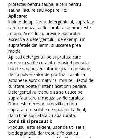
protectiei pentru sauna, a cerii pentru
sauna, lacuire sau vopsire: 1:5.
Aplicare:
Inainte de aplicarea detergentului, suprafata
care urmeaza sa fie curatata se umezeste
cu apa. Acest lucru previne absorbtia
excesiva a detergentului, de exemplu in
suprafetele din lemn, si uscarea prea
rapida.
Aplicati detergentul pe suprafata care
urmeaza sa fie curatata folosind pensula,
burete sau pulverizator de joasa presiune,
de tip pulverizator de gradina. Lasati sa
actioneze aproximativ 10 minute. Efectul de
curatare poate fi intensificat prin periere.
Detergentul nu trebuie sa se usuce pe
suprafata care urmeaza sa fie curatata.
Daca este necesar, umeziti din nou
suprafata cu solutie de spalare. La final,
clatiti bine suprafata cu apa curata.
Conditii si precautii:
Produsul este eficient, usor de utilizat si
biodegradabil, dar trebuie folosit cu