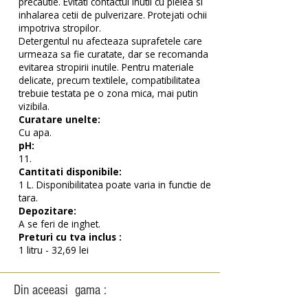
precautie. Evitati contactul inutil cu pielea si
inhalarea cetii de pulverizare. Protejati ochii
impotriva stropilor.
Detergentul nu afecteaza suprafetele care
urmeaza sa fie curatate, dar se recomanda
evitarea stropirii inutile. Pentru materiale
delicate, precum textilele, compatibilitatea
trebuie testata pe o zona mica, mai putin
vizibila.
Curatare unelte:
Cu apa.
pH:
11.
Cantitati disponibile:
1 L. Disponibilitatea poate varia in functie de
tara.
Depozitare:
A se feri de inghet.
Preturi cu tva inclus :
1 litru - 32,69 lei
Din aceeasi gama :