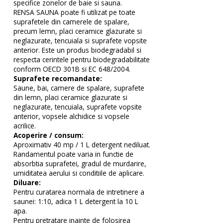
specifice zonelor de baie si sauna.
RENSA SAUNA poate fi utilizat pe toate
suprafetele din camerele de spalare,
precum lemn, placi ceramice glazurate si
neglazurate, tencuiala si suprafete vopsite
anterior. Este un produs biodegradabil si
respecta cerintele pentru biodegradabilitate
conform OECD 301B si EC 648/2004.
Suprafete recomandate:
Saune, bai, camere de spalare, suprafete
din lemn, placi ceramice glazurate si
neglazurate, tencuiala, suprafete vopsite
anterior, vopsele alchidice si vopsele
acrilice.
Acoperire / consum:
Aproximativ 40 mp / 1 L detergent nediluat.
Randamentul poate varia in functie de
absorbtia suprafetei, gradul de murdarire,
umiditatea aerului si conditiile de aplicare.
Diluare:
Pentru curatarea normala de intretinere a
saunei: 1:10, adica 1 L detergent la 10 L
apa.
Pentru pretratare inainte de folosirea