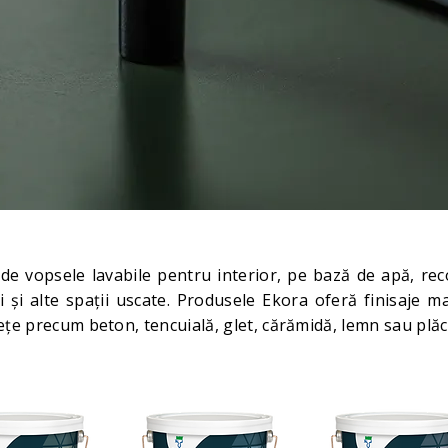
e vopsele lavabile pentru interior, pe bază de apă, re
i și alte spații uscate. Produsele Ekora oferă finisaje m
țe precum beton, tencuială, glet, cărămidă, lemn sau plăci