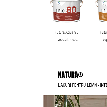
Futura Aqua 90
Futu
Vopsea Lucioasa
Vop
NATURA®
LACURI PENTRU LEMN
- INT