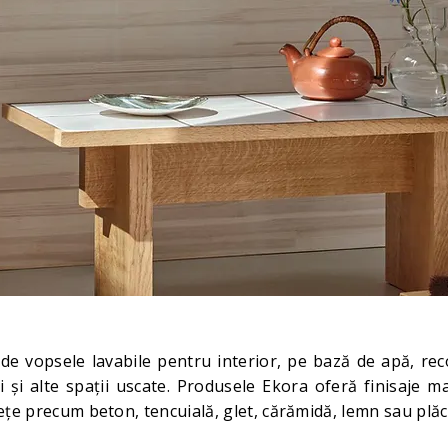
e vopsele lavabile pentru interior, pe bază de apă, re
i și alte spații uscate. Produsele Ekora oferă finisaje m
țe precum beton, tencuială, glet, cărămidă, lemn sau plăci