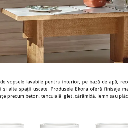
e vopsele lavabile pentru interior, pe bază de apă, re
i și alte spații uscate. Produsele Ekora oferă finisaje m
țe precum beton, tencuială, glet, cărămidă, lemn sau plăci