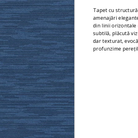
Tapet cu structură 
amenajări elegante 
din linii orizontal
subtilă, plăcută viz
dar texturat, evocă
profunzime perețilo