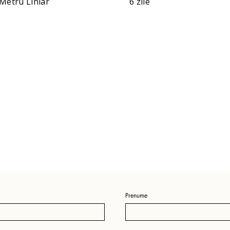
Metru Liniar
6 zile
Prenume