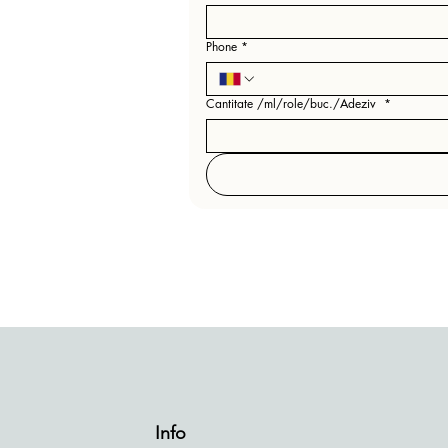
Phone
*
Cantitate /ml/role/buc./Adeziv
*
Info