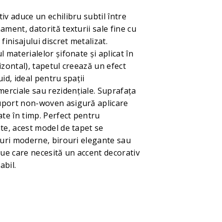
iv aduce un echilibru subtil între
ament, datorită texturii sale fine cu
finisajului discret metalizat.
l materialelor șifonate și aplicat în
izontal), tapetul creează un efect
uid, ideal pentru spații
rciale sau rezidențiale. Suprafața
uport non-woven asigură aplicare
ate în timp. Perfect pentru
ate, acest model de tapet se
nguri moderne, birouri elegante sau
que care necesită un accent decorativ
abil.