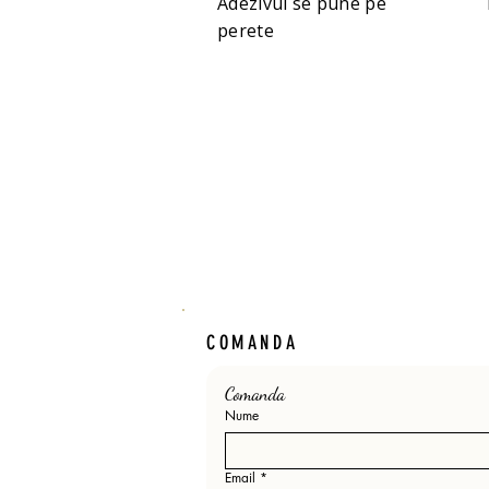
Adezivul se pune pe
perete
COMANDA
Comanda 
Nume
Email
*