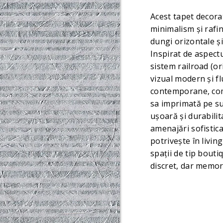
Acest tapet decorat
minimalism și rafin
dungi orizontale și 
Inspirat de aspectu
sistem railroad (or
vizual modern și fl
contemporane, come
sa imprimată pe s
ușoară și durabilit
amenajări sofistic
potrivește în livi
spații de tip bouti
discret, dar memor