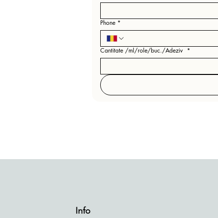
Phone
*
Cantitate /ml/role/buc./Adeziv
*
Info