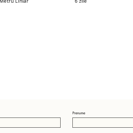
Metru Liniar
6 zile
Prenume