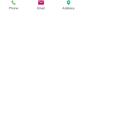
Phone
Email
Address
COMANDA
Comanda 
Nume
Prenume
Email
*
Phone
*
Cantitate /ml/role/buc./Adeziv
*
Trimite