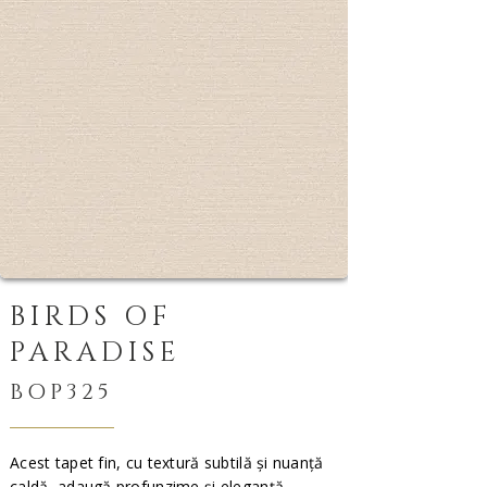
BIRDS OF
PARADISE
BOP325
Acest tapet fin, cu textură subtilă și nuanță
caldă, adaugă profunzime și eleganță