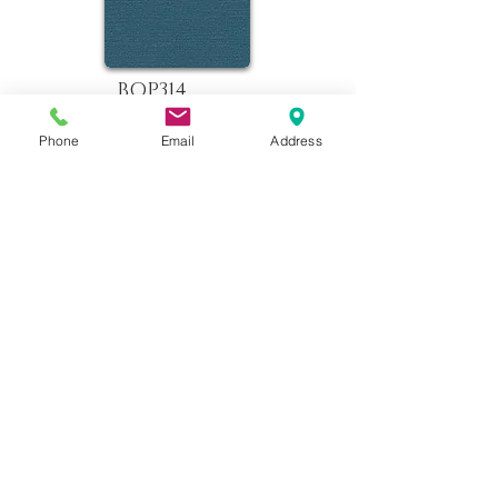
BOP314
Phone
Email
Address
BOP302