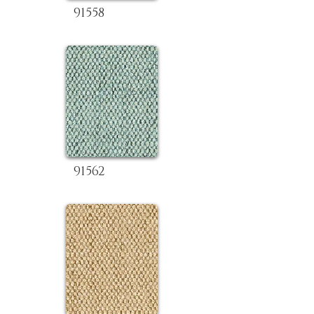
91558
91562