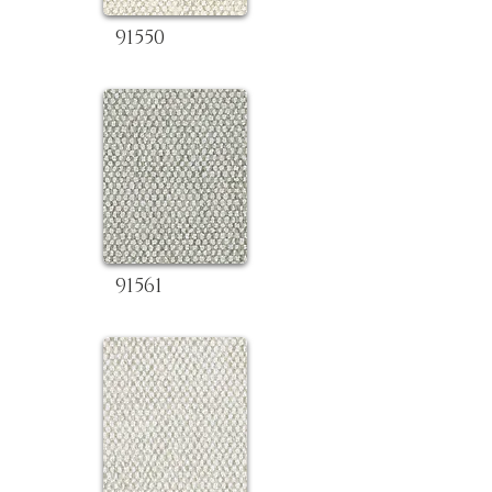
91550
91561