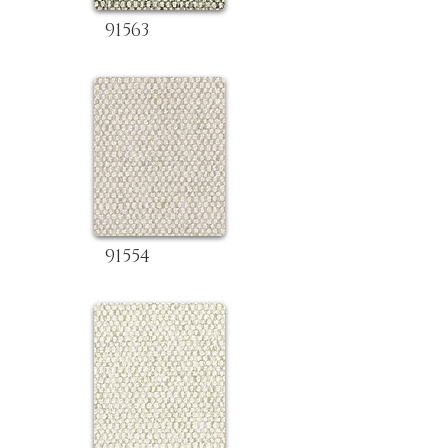
91563
91554