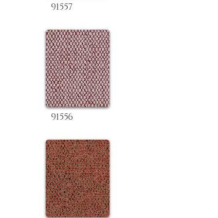
91557
91556