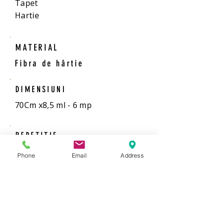
Tapet
Hartie
MATERIAL
Fibra de hârtie
DIMENSIUNI
70Cm x8,5 ml - 6 mp
REPETITIE
0 cm
Phone
Email
Address
MONTAJ
Adezivul se pune pe perete