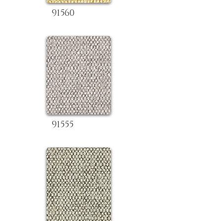
91560
91555