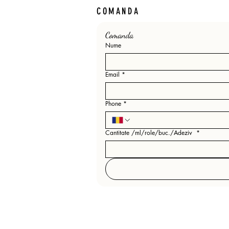
COMANDA
Comanda 
Nume
Email
*
Phone
*
Cantitate /ml/role/buc./Adeziv
*