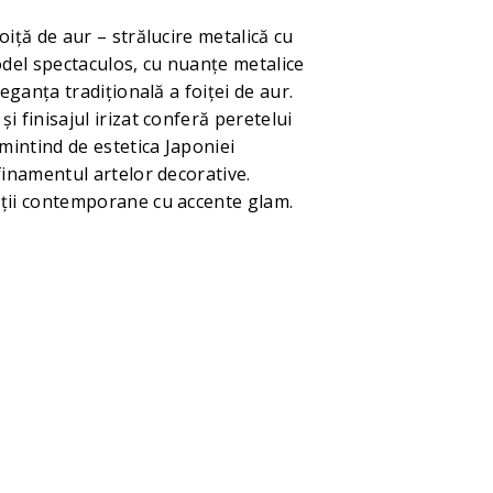
oiță de aur – strălucire metalică cu
del spectaculos, cu nuanțe metalice
leganța tradițională a foiței de aur.
i finisajul irizat conferă peretelui
amintind de estetica Japoniei
finamentul artelor decorative.
ții contemporane cu accente glam.