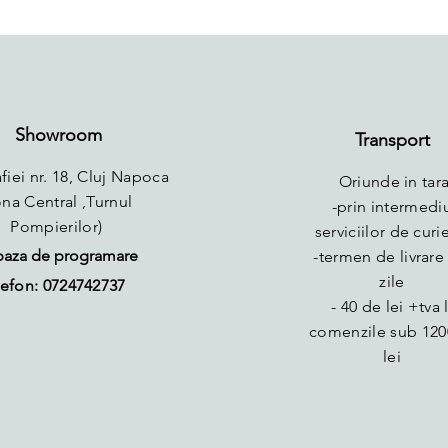
Showroom
Transport
fiei nr. 18, Cluj Napoca
Oriunde in tara
ona Central ,Turnul
-prin intermedi
Pompierilor)
serviciilor de curie
baza de programare
-termen de livrare 
zile
efon: 0724742737
- 40 de lei +tva 
comenzile sub 120
lei