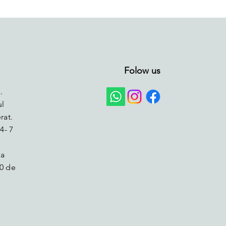
Folow us
.
ul
rat.
4- 7
la
0 de