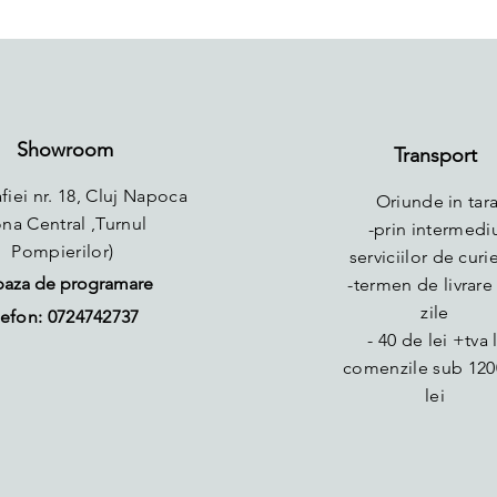
Showroom
Transport
fiei nr. 18, Cluj Napoca
Oriunde in tara
ona Central ,Turnul
-prin intermedi
Pompierilor)
serviciilor de curie
baza de programare
-termen de livrare 
zile
efon: 0724742737
- 40 de lei +tva 
comenzile sub 120
lei