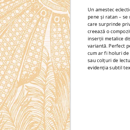
Un amestec eclecti
pene și ratan – se
care surprinde priv
creează o compoziț
inserții metalice d
variantă. Perfect p
cum ar fi holuri de
sau colțuri de lect
evidenția subtil te