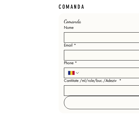
COMANDA
Comanda 
Nume
Email
*
Phone
*
Cantitate /ml/role/buc./Adeziv
*