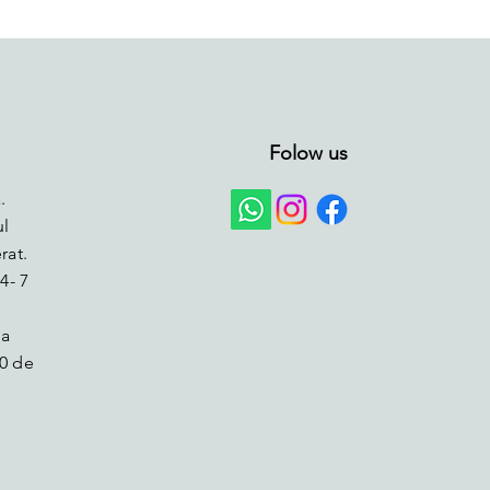
Folow us
.
ul
rat.
4- 7
la
0 de