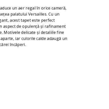
 aduce un aer regal în orice cameră,
ețea palatului Versailles. Cu un
egant, acest tapet este perfect
n aspect de opulență și rafinament
e. Motivele delicate și detaliile fine
aparte, iar culorile calde adaugă un
cărei încăperi.