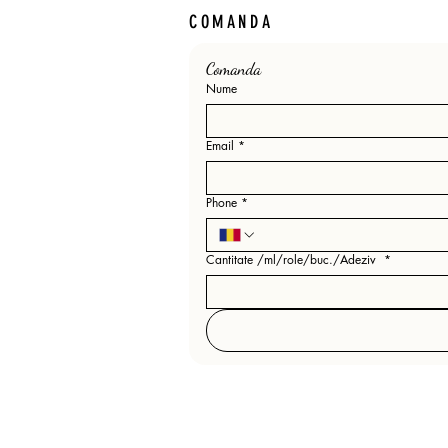
COMANDA
Comanda 
Nume
Email
*
Phone
*
Cantitate /ml/role/buc./Adeziv
*