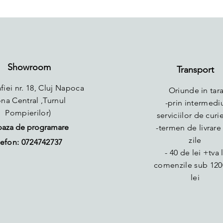
Showroom
Transport
fiei nr. 18, Cluj Napoca
Oriunde in tara
ona Central ,Turnul
-prin intermedi
Pompierilor)
serviciilor de curie
baza de programare
-termen de livrare 
zile
efon: 0724742737
- 40 de lei +tva 
comenzile sub 120
lei