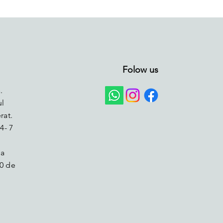
Folow us
.
ul
rat.
4- 7
la
0 de