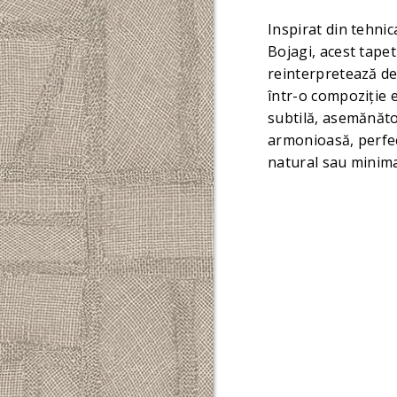
Inspirat din tehni
Bojagi, acest tape
reinterpretează de
într-o compoziție e
subtilă, asemănăto
armonioasă, perfect
natural sau minim