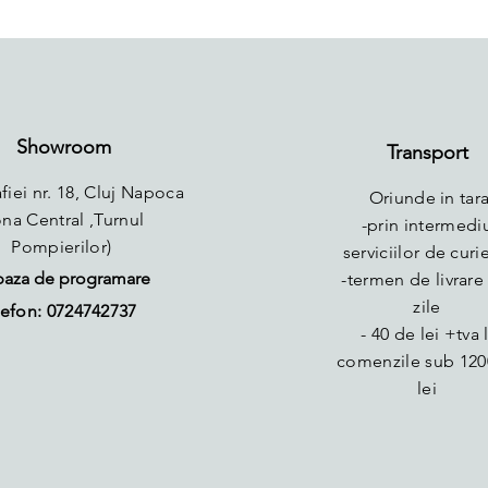
Showroom
Transport
fiei nr. 18, Cluj Napoca
Oriunde in tara
ona Central ,Turnul
-prin intermedi
Pompierilor)
serviciilor de curie
baza de programare
-termen de livrare 
zile
efon: 0724742737
- 40 de lei +tva 
comenzile sub 120
lei