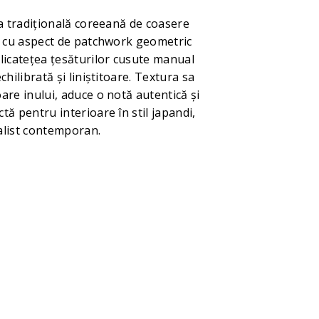
ca tradițională coreeană de coasere
t cu aspect de patchwork geometric
licatețea țesăturilor cusute manual
chilibrată și liniștitoare. Textura sa
are inului, aduce o notă autentică și
ă pentru interioare în stil japandi,
alist contemporan.