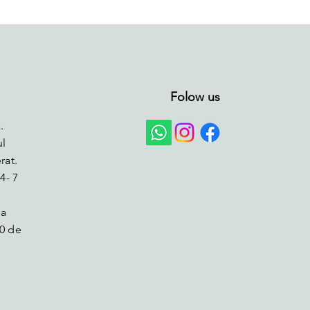
Folow us
.
ul
rat.
4- 7
la
0 de