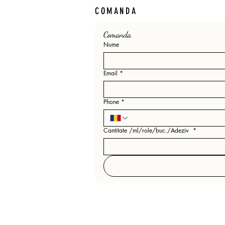
COMANDA
Comanda 
Nume
Email
*
Phone
*
Cantitate /ml/role/buc./Adeziv
*