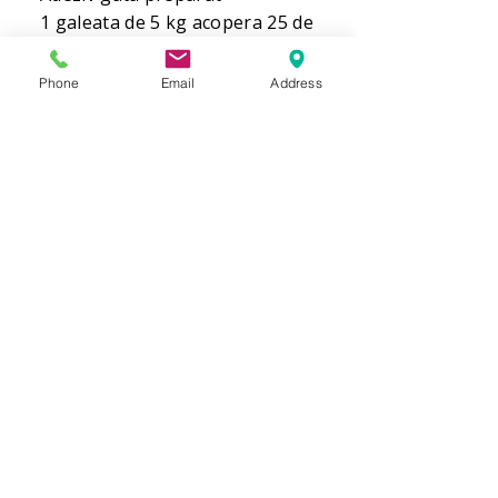
1 galeata de 5 kg acopera 25 de
mp.
Phone
Email
Address
COMANDA
Comanda 
Nume
Prenume
Email
*
Phone
*
Cantitate /ml/role/buc./Adeziv
*