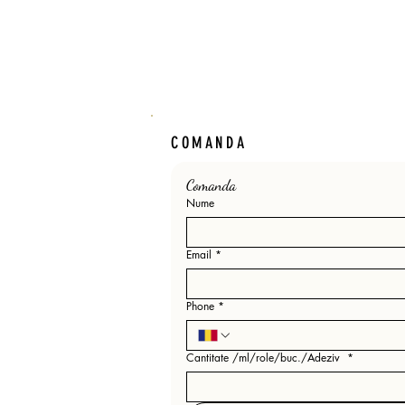
COMANDA
Comanda 
Nume
Email
*
Phone
*
Cantitate /ml/role/buc./Adeziv
*