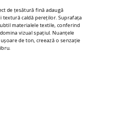
ect de țesătură fină adaugă
i textură caldă pereților. Suprafața
subtil materialele textile, conferind
domina vizual spațiul. Nuanțele
ii ușoare de ton, creează o senzație
ibru.