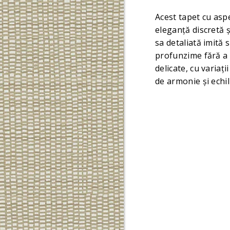
Acest tapet cu asp
eleganță discretă ș
sa detaliată imită 
profunzime fără a 
delicate, cu variaț
de armonie și echil