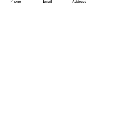
Phone
Email
Address
ADEZIV
Adeziv gata preparat
1 galeata de 5 kg acopera 25 de
mp.
COMANDA
Comanda 
Nume