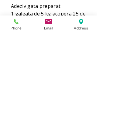
Adeziv gata preparat
1 galeata de 5 kg acopera 25 de
mp.
Phone
Email
Address
COMANDA
Comanda 
Nume
Prenume
Email
*
Phone
*
Cantitate /ml/role/buc./Adeziv
*