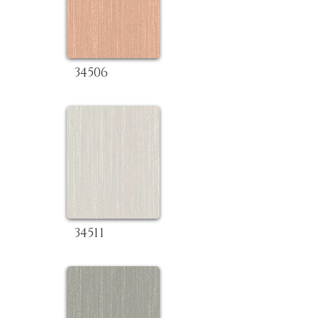
34506
34511