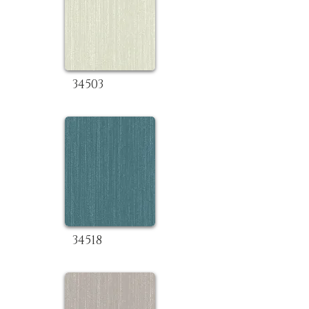
34503
34518