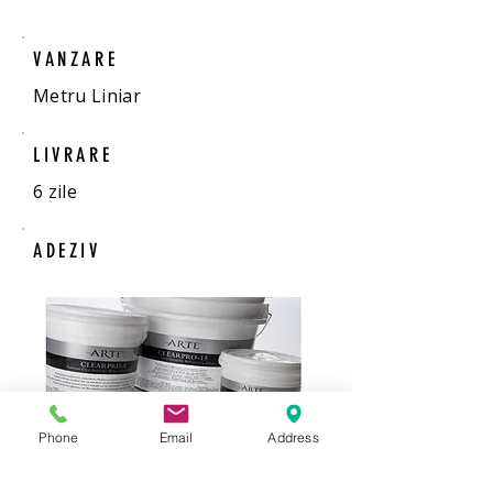
VANZARE
Metru Liniar
LIVRARE
6 zile
ADEZIV
Phone
Email
Address
Adeziv gata preparat