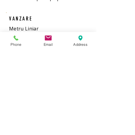
VANZARE
Metru Liniar
LIVRARE
Phone
Email
Address
6 zile
ADEZIV