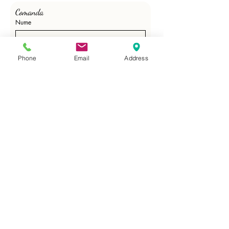
Comanda 
Nume
Prenume
Phone
Email
Address
Email
*
Phone
*
Cantitate /ml/role/buc./Adeziv
*
Trimite