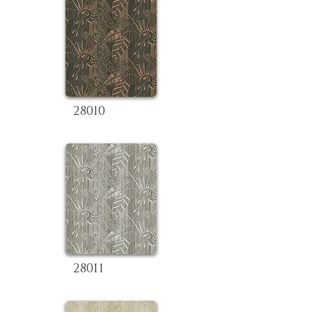
28010
28011