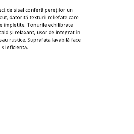
ct de sisal conferă pereților un
cut, datorită texturii reliefate care
le împletite. Tonurile echilibrate
ald și relaxant, ușor de integrat în
au rustice. Suprafața lavabilă face
și eficientă.