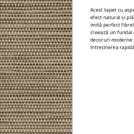
Acest tapet cu aspe
efect natural și plă
imită perfect fibre
creează un fundal c
decoruri moderne s
întreținerea rapidă 