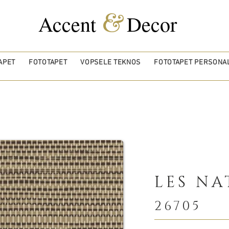
&
Accent
Decor
APET
FOTOTAPET
VOPSELE TEKNOS
FOTOTAPET PERSONAL
LES NA
26705