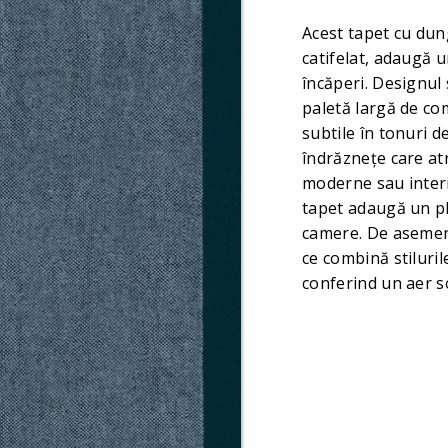
Acest tapet cu dun
catifelat, adaugă u
încăperi. Designul 
paletă largă de com
subtile în tonuri de
îndrăznețe care atr
moderne sau interi
tapet adaugă un pl
camere. De asemene
ce combină stiluri
conferind un aer sof