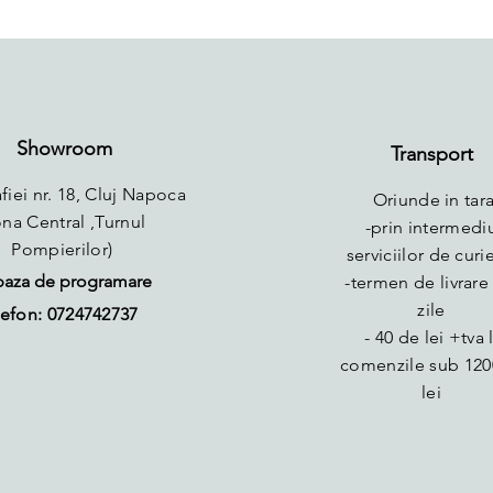
Showroom
Transport
fiei nr. 18, Cluj Napoca
Oriunde in tara
ona Central ,Turnul
-prin intermedi
Pompierilor)
serviciilor de curie
baza de programare
-termen de livrare 
zile
efon: 0724742737
- 40 de lei +tva 
comenzile sub 120
lei