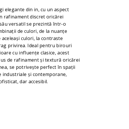
gi elegante din in, cu un aspect
n rafinament discret oricărei
său versatil se prezintă într-o
binații de culori, de la nuanțe
 aceleași culori, la contraste
ag privirea. Ideal pentru birouri
oare cu influențe clasice, acest
us de rafinament și textură oricărei
a, se potrivește perfect în spații
le industriale și contemporane,
isticat, dar accesibil.