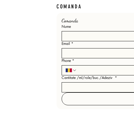
COMANDA
Comanda 
Nume
Email
*
Phone
*
Cantitate /ml/role/buc./Adeziv
*