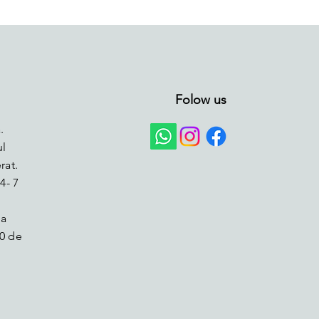
Folow us
.
ul
rat.
4- 7
la
0 de