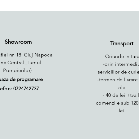
Showroom
Transport
fiei nr. 18, Cluj Napoca
Oriunde in tara
ona Central ,Turnul
-prin intermedi
Pompierilor)
serviciilor de curie
baza de programare
-termen de livrare 
zile
efon: 0724742737
- 40 de lei +tva 
comenzile sub 120
lei