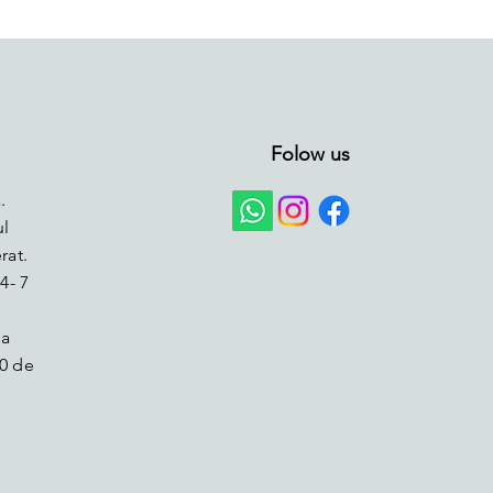
Folow us
.
ul
rat.
4- 7
la
0 de