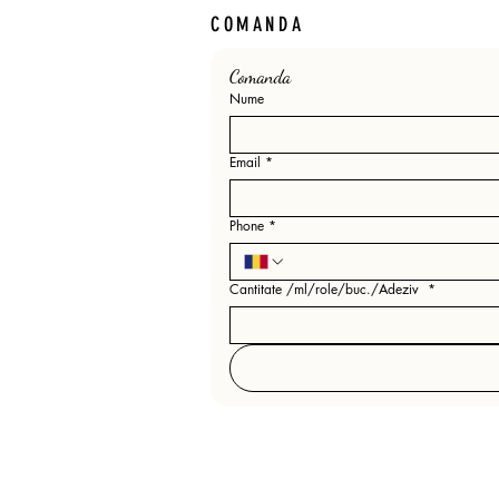
COMANDA
Comanda 
Nume
Email
*
Phone
*
Cantitate /ml/role/buc./Adeziv
*