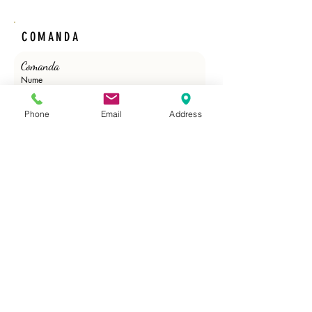
COMANDA
Comanda 
Nume
Phone
Email
Address
Prenume
Email
*
Phone
*
Cantitate /ml/role/buc./Adeziv
*
Trimite