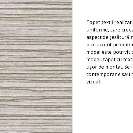
Tapet textil realizat 
uniforme, care creea
aspect de țesătură n
pun accent pe materi
model este potrivit 
model, tapet cu tex
ușor de montat. Se i
contemporane sau mi
vizual.