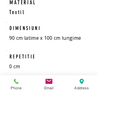
MATERIAL
Textil
DIMENSIUNI
90 cm latime x 100 cm lungime
REPETITIE
0 cm
MONTAJ
Phone
Email
Address
Adezivul se pune pe perete si
fâșiile de tapet se montează
alternativ
VANZARE