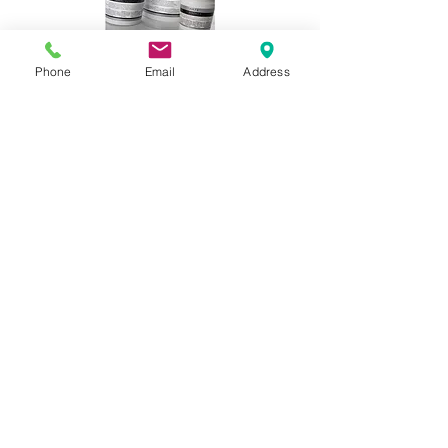
Phone
Email
Address
Adeziv gata preparat
1 galeata de 5 kg acopera 25 de
mp.
COMANDA
Comanda 
Nume
Prenume