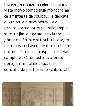
florale, realizate în relief fin, prind
viață într-o compoziție monocromă
ce amintește de sculpturile delicate
din tencuială decorativă. La o
privire atentă, printre liniile ample
și rotunjimi elegante, se zăresc
gândăcei, frunze și flori stilizate, ca
niște creaturi ascunse într-un basm
botanic. Textura cu aspect catifelat
completează atmosfera, oferind
pereților un farmec tactil și o
senzație de profunzime sculpturală.