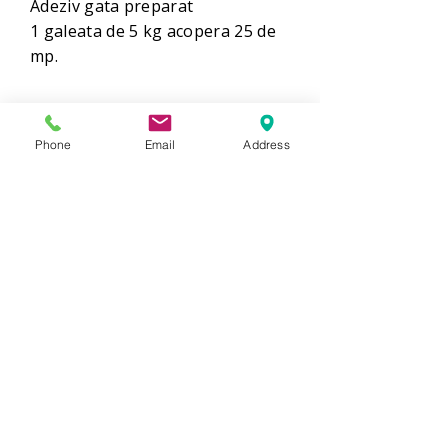
Adeziv gata preparat
1 galeata de 5 kg acopera 25 de
mp.
Phone
Email
Address
COMANDA
Comanda 
Nume
Prenume
Email
*
Phone
*