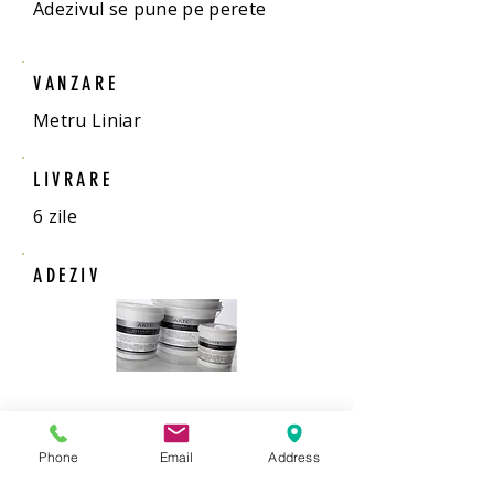
Adezivul se pune pe perete
VANZARE
Metru Liniar
LIVRARE
6 zile
ADEZIV
Adeziv gata preparat
1 galeata de 5 kg acopera 25 de
Phone
Email
Address
mp.