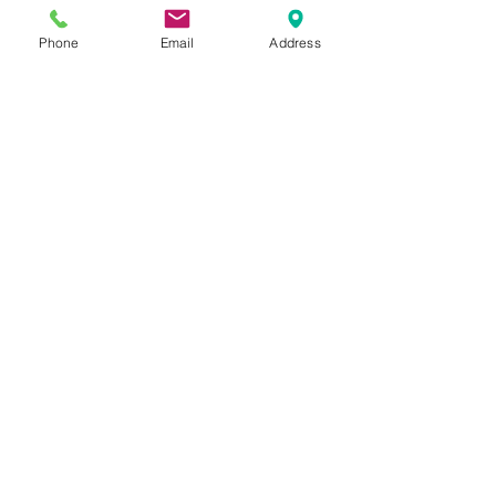
Phone
Email
Address
Email
*
Phone
*
Cantitate /ml/role/buc./Adeziv
*
Trimite