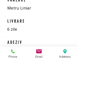
VANZARE
Metru Liniar
LIVRARE
6 zile
ADEZIV
Phone
Email
Address
Adeziv gata preparat
1 galeata de 5 kg acopera 25 de
mp.