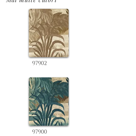
97902
97900