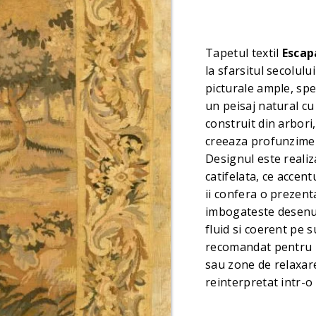
Tapetul textil
Escap
la sfarsitul secolulu
picturale ample, spe
un peisaj natural cu
construit din arbori
creeaza profunzime s
Designul este realiz
catifelata, ce accent
ii confera o prezenta
imbogateste desenul
fluid si coerent pe 
recomandat pentru in
sau zone de relaxare
reinterpretat intr-