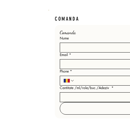
COMANDA
Comanda 
Nume
Email
*
Phone
*
Cantitate /ml/role/buc./Adeziv
*