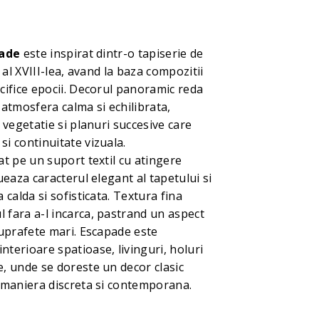
ade
este inspirat dintr-o tapiserie de
i al XVIII-lea, avand la baza compozitii
cifice epocii. Decorul panoramic reda
 atmosfera calma si echilibrata,
, vegetatie si planuri succesive care
i continuitate vizuala.
at pe un suport textil cu atingere
ueaza caracterul elegant al tapetului si
 calda si sofisticata. Textura fina
 fara a-l incarca, pastrand un aspect
suprafete mari. Escapade este
terioare spatioase, livinguri, holuri
, unde se doreste un decor clasic
o maniera discreta si contemporana.