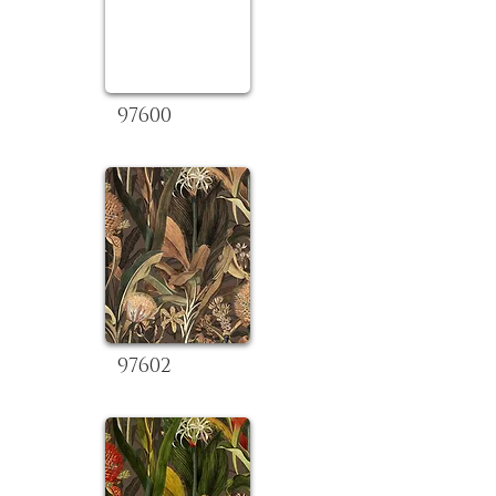
97600
97602