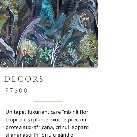
DECORS
97600
Un tapet luxuriant care îmbină flori
tropicale și plante exotice precum
protea sud-africană, crinul leopard
și ananasul înflorit, creând o