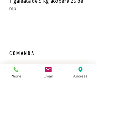
1 galeata de 5 kg acopera 25 de
mp.
COMANDA
Comanda 
Nume
Phone
Email
Address
Prenume
Email
*
Phone
*