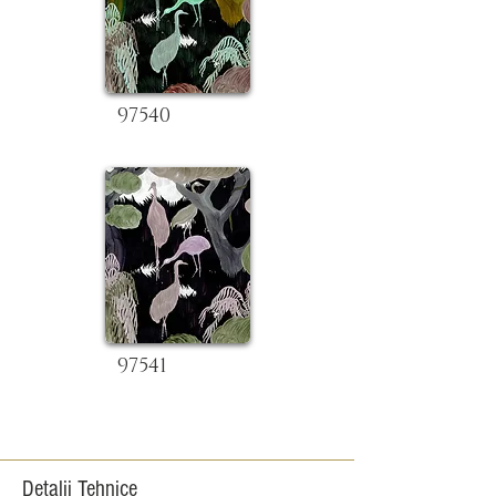
97540
97541
Detalii Tehnice