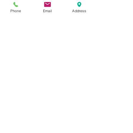
Phone
Email
Address
COMANDA
Comanda 
Nume
Prenume
Email
*
Phone
*
Cantitate /ml/role/buc./Adeziv
*
Trimite